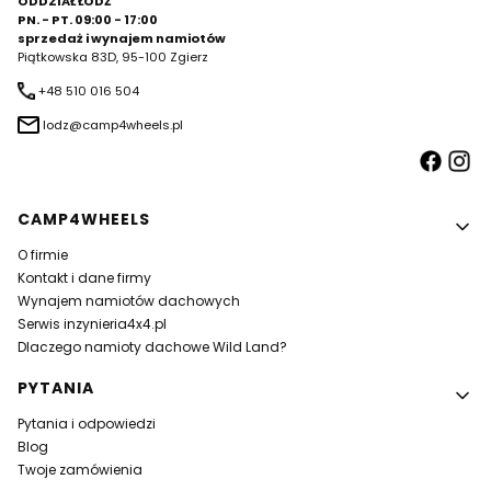
ODDZIAŁ ŁÓDŹ
PN. - PT. 09:00 - 17:00
sprzedaż i wynajem namiotów
Piątkowska 83D, 95-100 Zgierz
+48 510 016 504
lodz@camp4wheels.pl
Linki w stopce
CAMP4WHEELS
O firmie
Kontakt i dane firmy
Wynajem namiotów dachowych
Serwis inzynieria4x4.pl
Dlaczego namioty dachowe Wild Land?
PYTANIA
Pytania i odpowiedzi
Blog
Twoje zamówienia