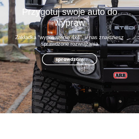
Przygotuj swoje auto do
wypraw
Zakładka "wyposażenie 4x4", u nas znajdziesz
sprawdzone rozwiązania
sprawdzam