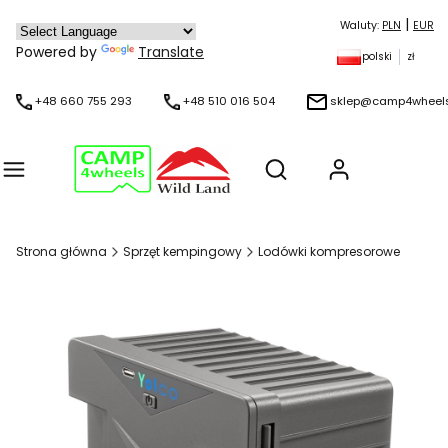
|
Waluty:
PLN
EUR
Powered by
Translate
polski
zł
+48 660 755 293
+48 510 016 504
sklep@camp4wheels
Produkty w 
Otwórz wyszukiwarkę
Strona główna
Sprzęt kempingowy
Lodówki kompresorowe