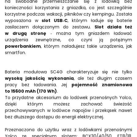
na swobodne przemieszczanie się z lodówką bez
konieczności korzystania z gniazdka, co jest szczególnie
korzystne podczas wakacji, pikników czy kempingu. Została
wyposażona w
slot USB‑C
, którym ładuje się baterie
zasilaczem dołączonym do zestawu.
Slot działa też
w drugą stronę
‑ można tym gniazdem ładować
urządzenia zewnętrzne, co czyni ją potężnym
powerbankiem
, którym naładujesz takie urządzenia, jak
smartfon.
Bateria modułowa SC4G charakteryzuje się nie tylko
wysoką jakością wykonania
, ale też długim czasem
pracy bez ładowania. Jej
pojemność znamionowa
to 15600 mAh (170 Wh)
.
To przydatne akcesorium do lodówek przenośnych Yolco,
dzięki którym możesz zachować świeżość
przechowywanych w lodówce napojów i przekąsek nawet
bez dłuższego dostępu do energii elektrycznej.
Przeznaczona do użytku wraz z lodówkami przenośnymi
Yolco ze specjalnym slotem: BCX30/40/50, ET8/18,